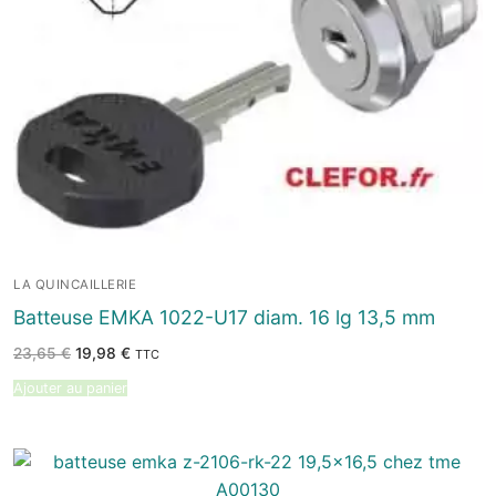
LA QUINCAILLERIE
Batteuse EMKA 1022-U17 diam. 16 lg 13,5 mm
Le
Le
23,65
€
19,98
€
TTC
prix
prix
initial
actuel
Ajouter au panier
était :
est :
23,65 €.
19,98 €.