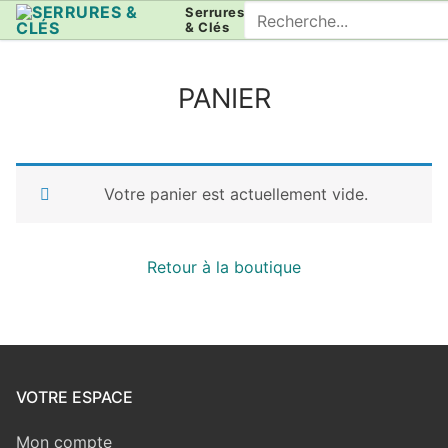
Aller
Rechercher
Serrures
& Clés
au
:
contenu
PANIER
Votre panier est actuellement vide.
Retour à la boutique
VOTRE ESPACE
Mon compte