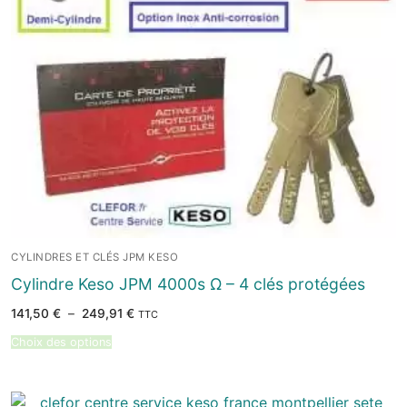
CYLINDRES ET CLÉS JPM KESO
Cylindre Keso JPM 4000s Ω – 4 clés protégées
Plage
141,50
€
–
249,91
€
TTC
de
prix :
Choix des options
141,50 €
à
249,91 €