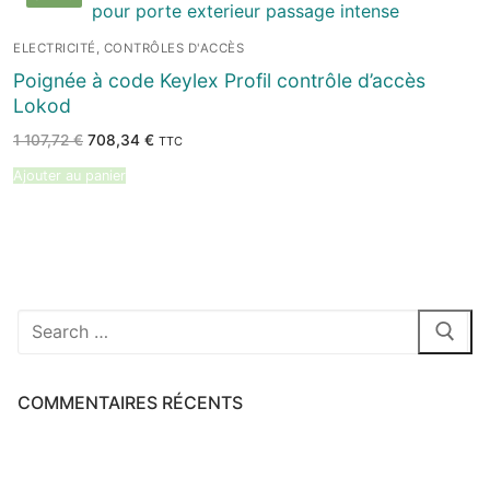
ELECTRICITÉ, CONTRÔLES D'ACCÈS
Poignée à code Keylex Profil contrôle d’accès
Lokod
Le
Le
1 107,72
€
708,34
€
TTC
prix
prix
initial
actuel
Ajouter au panier
était :
est :
1
708,34 €.
107,72 €.
Rechercher
:
COMMENTAIRES RÉCENTS