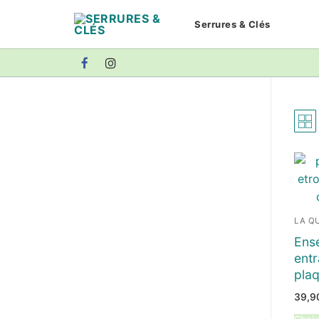
Aller
Serrures & Clés
au
contenu
LA QU
Ens
ent
plaq
39,