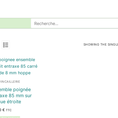
Rechercher
:
SHOWING THE SINGL
INCAILLERIE
emble poignée
raxe 85 mm sur
ue étroite
90
€
TTC