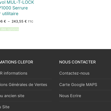
ivol MUL-T-LOCK
1000 Serrure
 utilitaire
Plage
06
€
–
243,55
€
TTC
de
prix :
 des options
140,06 €
à
243,55 €
MATIONS CLEFOR
NOUS CONTACTER
 informations
Contactez-nous
ions Générales de Ventes
Carte Google MAPS
u ancien site
Nous Ecrire
 Site