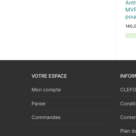
Ant
MVP
pour
140,
Choix
VOTRE ESPACE
INFOR
Mon compte
CLEFOR
Panier
Condit
Commandes
Conten
Plan du