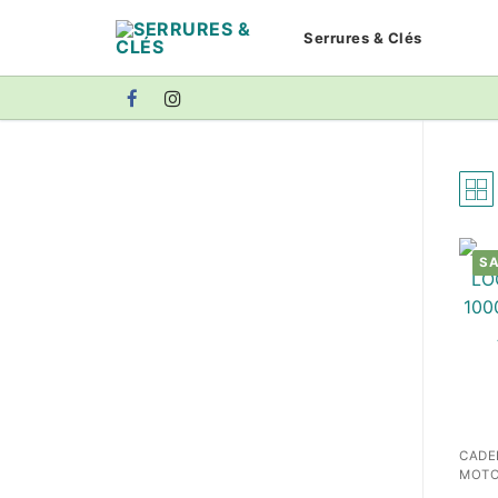
Aller
Serrures & Clés
au
contenu
SA
CADE
MOT