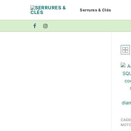
Aller
Serrures & Clés
au
contenu
CADE
MOT