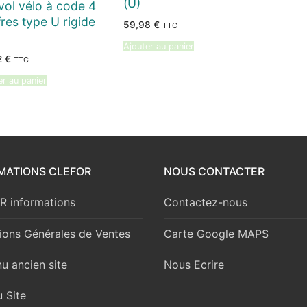
(U)
vol vélo à code 4
fres type U rigide
59,98
€
TTC
Ajouter au panier
2
€
TTC
er au panier
MATIONS CLEFOR
NOUS CONTACTER
 informations
Contactez-nous
ions Générales de Ventes
Carte Google MAPS
u ancien site
Nous Ecrire
 Site