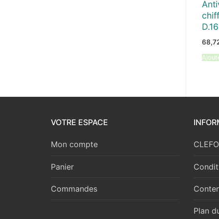
Anti
chif
D.16
68,7
Ajout
VOTRE ESPACE
INFOR
Mon compte
CLEFOR
Panier
Condit
Commandes
Conten
Plan du