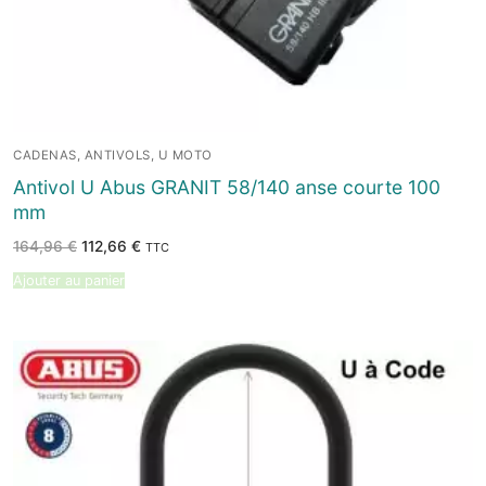
CADENAS, ANTIVOLS, U MOTO
Antivol U Abus GRANIT 58/140 anse courte 100
mm
Le
Le
164,96
€
112,66
€
TTC
prix
prix
initial
actuel
Ajouter au panier
était :
est :
164,96 €.
112,66 €.