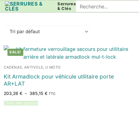
Aller
Rechercher
Serrures
& Clés
au
:
contenu
SALE!
CADENAS, ANTIVOLS, U MOTO
Kit Armadlock pour véhicule utilitaire porte
AR+LAT
Plage
203,26
€
–
385,15
€
TTC
de
prix :
Choix des options
203,26 €
à
385,15 €