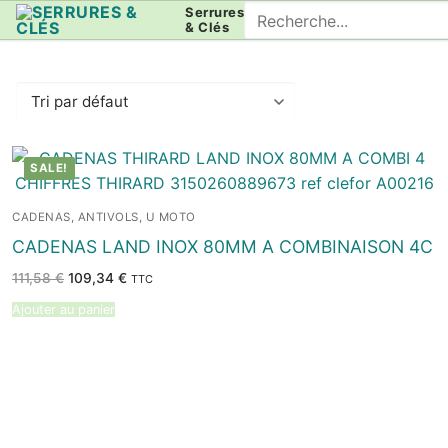
Aller
Rechercher
Serrures
& Clés
au
:
contenu
SALE!
CADENAS, ANTIVOLS, U MOTO
CADENAS LAND INOX 80MM A COMBINAISON 4C
Le
Le
111,58
€
109,34
€
TTC
prix
prix
initial
actuel
Ajouter au panier
était :
est :
111,58 €.
109,34 €.