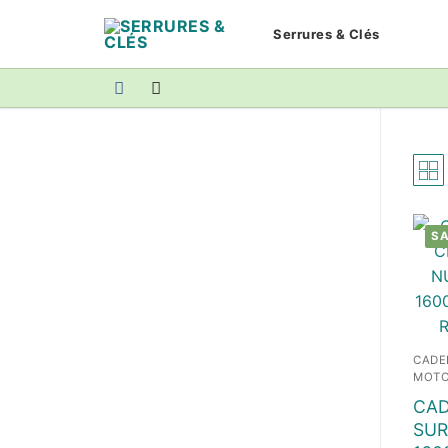
Aller
Serrures & Clés
au
contenu
SA
CADE
MOT
CAD
SUR