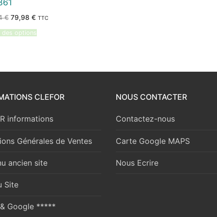
861
Le
Le
04
€
79,98
€
TTC
prix
prix
initial
actuel
 des options
était :
est :
85,04 €.
79,98 €.
MATIONS CLEFOR
NOUS CONTACTER
 informations
Contactez-nous
ions Générales de Ventes
Carte Google MAPS
u ancien site
Nous Ecrire
 Site
 & Google *****