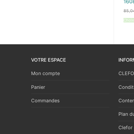
160
85,
Choix
VOTRE ESPACE
INFOR
Mon compte
CLEFOR
Panier
Condit
Commandes
Conten
Plan du
Clefor