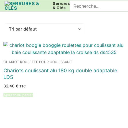
Aller
Rechercher
Serrures
& Clés
au
:
contenu
CHARIOT ROULETTE POUR COULISSANT
Chariots coulissant alu 180 kg double adaptable
LDS
32,40
€
TTC
Ajouter au panier