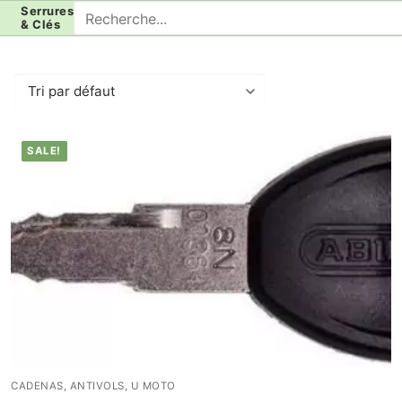
Aller
Rechercher
Serrures
& Clés
au
:
contenu
SALE!
CADENAS, ANTIVOLS, U MOTO