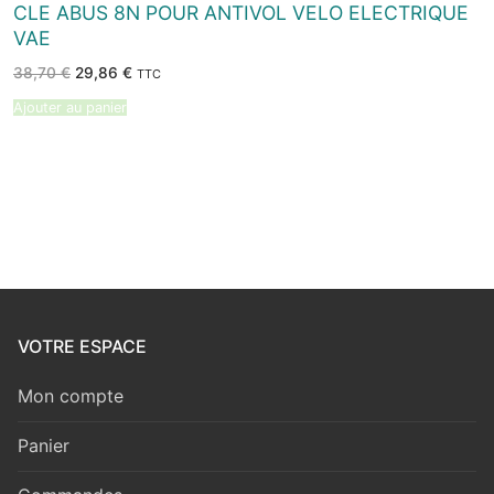
CLE ABUS 8N POUR ANTIVOL VELO ELECTRIQUE
VAE
Le
Le
38,70
€
29,86
€
TTC
prix
prix
initial
actuel
Ajouter au panier
était :
est :
38,70 €.
29,86 €.
VOTRE ESPACE
Mon compte
Panier