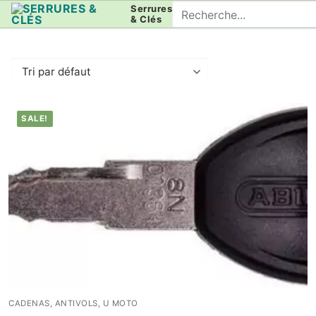
Aller
Rechercher
Serrures
& Clés
au
:
contenu
SALE!
CADENAS, ANTIVOLS, U MOTO