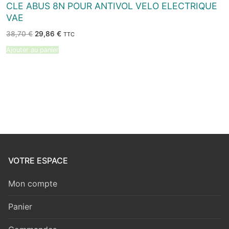
CLE ABUS 8N POUR ANTIVOL VELO ELECTRIQUE
VAE
Le
Le
38,70
€
29,86
€
TTC
prix
prix
initial
actuel
Ajouter au panier
était :
est :
38,70 €.
29,86 €.
VOTRE ESPACE
Mon compte
Panier