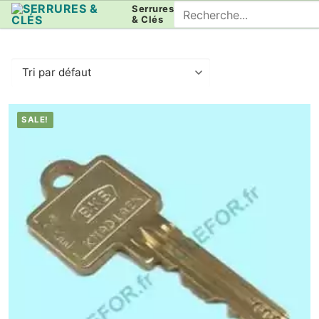
Aller
Rechercher
Serrures
& Clés
au
:
contenu
SALE!