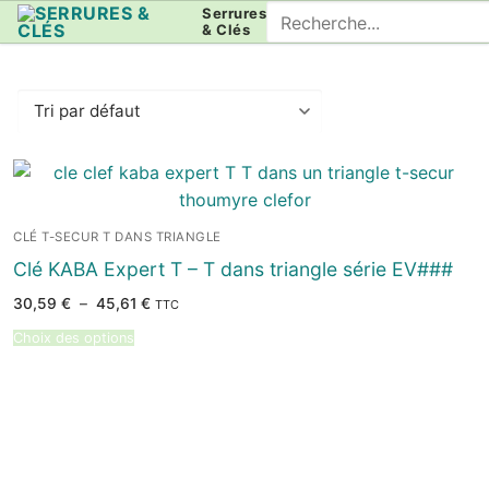
Aller
Rechercher
Serrures
& Clés
au
:
contenu
CLÉ T-SECUR T DANS TRIANGLE
Clé KABA Expert T – T dans triangle série EV###
Plage
30,59
€
–
45,61
€
TTC
de
prix :
Choix des options
30,59 €
à
45,61 €