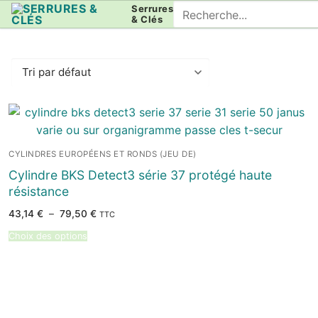
Aller
Rechercher
Serrures
& Clés
au
:
contenu
CYLINDRES EUROPÉENS ET RONDS (JEU DE)
Cylindre BKS Detect3 série 37 protégé haute
résistance
Plage
43,14
€
–
79,50
€
TTC
de
prix :
Choix des options
43,14 €
à
79,50 €