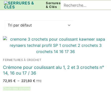
Aller
Rechercher
Serrures
& Clés
au
:
contenu
FERMETURES À CROCHET
Crémone pour coulissant alu 1, 2 et 3 crochets n°
14, 16 ou 17 / 36
Plage
72,95
€
–
221,80
€
TTC
de
prix :
Choix des options
72,95 €
à
221,80 €