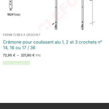
FERMETURES À CROCHET
Crémone pour coulissant alu 1, 2 et 3 crochets n°
14, 16 ou 17 / 36
Plage
72,95
€
–
221,80
€
TTC
de
prix :
Choix des options
72,95 €
à
221,80 €