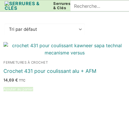
Aller
Rechercher
Serrures
& Clés
au
:
contenu
FERMETURES À CROCHET
Crochet 431 pour coulissant alu + AFM
14,69
€
TTC
Ajouter au panier