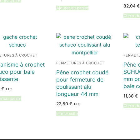
er au panier
prix
prix
initial
actuel
82,04
€
Ajouter au panier
était :
est :
15,28 €.
14,94 €.
Choix de
ETURES À CROCHET
FERMET
FERMETURES À CROCHET
anisme à crochet
Pêne 
uco pour baie
SCHUC
Pêne crochet coudé
issante
mm po
pour fermeture de
baie c
coulissant alu
2
€
TTC
longueur 44 mm
11,38
€
er au panier
22,80
€
TTC
Choix de
Lire la suite