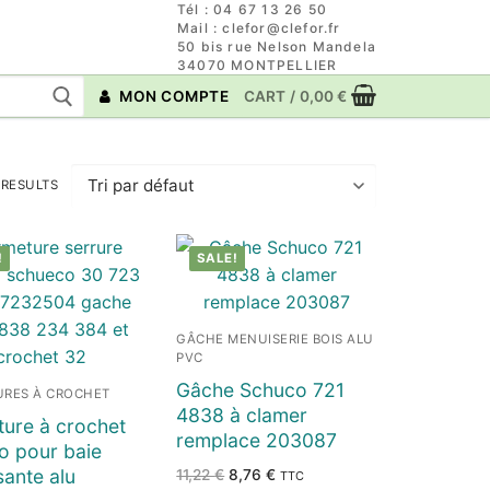
Tél : 04 67 13 26 50
Mail : clefor@clefor.fr
50 bis rue Nelson Mandela
34070 MONTPELLIER
MON COMPTE
CART
/
0,00
€
 RESULTS
!
SALE!
GÂCHE MENUISERIE BOIS ALU
PVC
Gâche Schuco 721
URES À CROCHET
4838 à clamer
ure à crochet
remplace 203087
o pour baie
sante alu
Le
Le
11,22
€
8,76
€
TTC
prix
prix