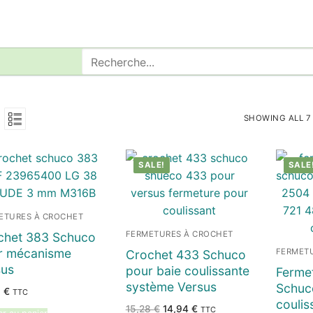
Rechercher
:
SHOWING ALL 7
SALE!
SALE
ETURES À CROCHET
FERMETURES À CROCHET
chet 383 Schuco
r mécanisme
FERMET
Crochet 433 Schuco
sus
pour baie coulissante
Fermet
système Versus
Schuc
8
€
TTC
coulis
Le
Le
15,28
€
14,94
€
TTC