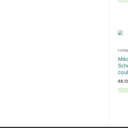
Ajout
FERM
Méc
Sch
coul
68,1
Ajout