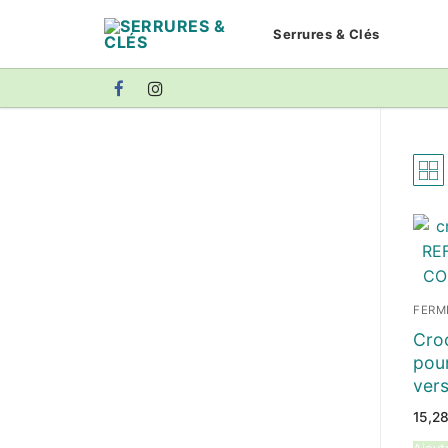
Aller
Serrures & Clés
au
contenu
FERM
Cro
pou
ver
15,2