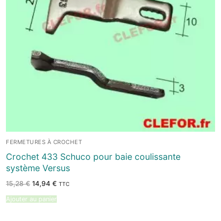
FERMETURES À CROCHET
Crochet 433 Schuco pour baie coulissante
système Versus
Le
Le
15,28
€
14,94
€
TTC
prix
prix
initial
actuel
Ajouter au panier
était :
est :
15,28 €.
14,94 €.