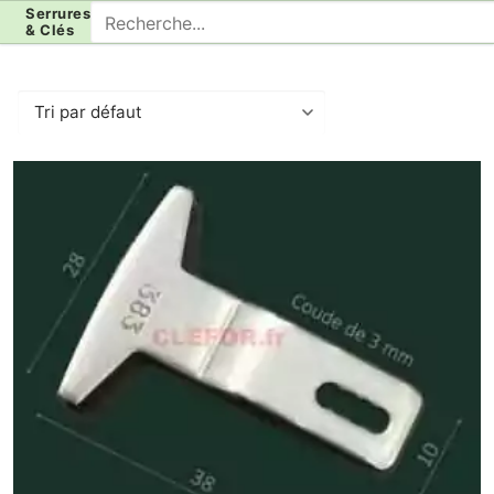
Aller
Rechercher
Serrures
& Clés
au
:
contenu