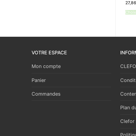
27,8
Choix
VOTRE ESPACE
INFOR
Mon compte
CLEFOR
Panier
Condit
Commandes
Conten
Plan du
Clefor
Politi