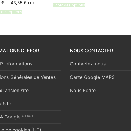
Plage
6
€
–
43,55
€
TTC
prix :
Choix des options
de
141,50 €
prix :
à
 des options
27,86 €
249,91 €
à
43,55 €
MATIONS CLEFOR
NOUS CONTACTER
 informations
Contactez-nous
ions Générales de Ventes
Carte Google MAPS
u ancien site
Nous Ecrire
 Site
 & Google *****
que de cookies (UE)