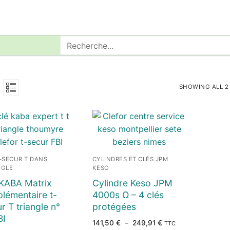
Rechercher
:
SHOWING ALL 2
T-SECUR T DANS
CYLINDRES ET CLÉS JPM
NGLE
KESO
 KABA Matrix
Cylindre Keso JPM
lémentaire t-
4000s Ω – 4 clés
r T triangle n°
protégées
BI
Plage
141,50
€
–
249,91
€
TTC
de