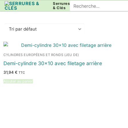
Aller
Rechercher
Serrures
& Clés
au
:
contenu
CYLINDRES EUROPÉENS ET RONDS (JEU DE)
Demi-cylindre 30×10 avec filetage arrière
31,94
€
TTC
Ajouter au panier