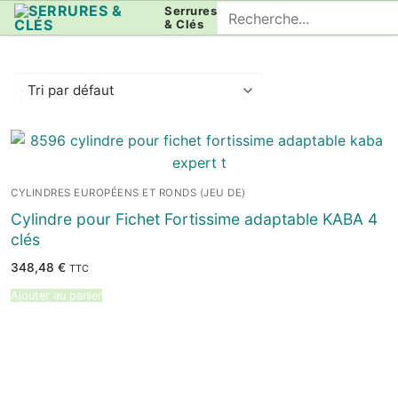
Aller
Rechercher
Serrures
& Clés
au
:
contenu
CYLINDRES EUROPÉENS ET RONDS (JEU DE)
Cylindre pour Fichet Fortissime adaptable KABA 4
clés
348,48
€
TTC
Ajouter au panier