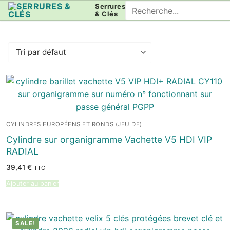
Aller
Rechercher
Serrures
& Clés
au
:
contenu
CYLINDRES EUROPÉENS ET RONDS (JEU DE)
Cylindre sur organigramme Vachette V5 HDI VIP
RADIAL
39,41
€
TTC
Ajouter au panier
SALE!