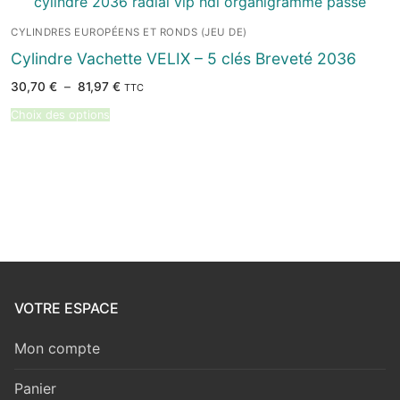
CYLINDRES EUROPÉENS ET RONDS (JEU DE)
Cylindre Vachette VELIX – 5 clés Breveté 2036
Plage
30,70
€
–
81,97
€
TTC
de
prix :
Choix des options
30,70 €
à
81,97 €
VOTRE ESPACE
Mon compte
Panier