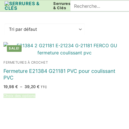
Aller
Rechercher
Serrures
& Clés
au
:
contenu
SALE!
FERMETURES À CROCHET
Fermeture E21384 G21181 PVC pour coulissant
PVC
Plage
19,98
€
–
39,20
€
TTC
de
prix :
Choix des options
19,98 €
à
39,20 €