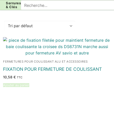
Aller
Rechercher
Serrures
& Clés
au
:
contenu
FERMETURES POUR COULISSANT ALU ET ACCESSOIRES
FIXATION POUR FERMETURE DE COULISSANT
10,58
€
TTC
Ajouter au panier