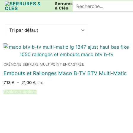
Aller
Rechercher
Serrures
& Clés
au
:
contenu
CRÉMONE SERRURE MULTIPOINT ENCASTRÉE
Embouts et Rallonges Maco B-TV BTV Multi-Matic
Plage
7,13
€
–
21,00
€
TTC
de
prix :
Choix des options
7,13 €
à
21,00 €