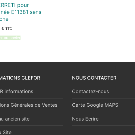
ERRETI pour
gnée E11381 sens
che
8
€
TTC
er au panier
MATIONS CLEFOR
NOUS CONTACTER
 informations
Contactez-nous
ions Générales de Ventes
Carte Google MAPS
u ancien site
Nous Ecrire
 Site