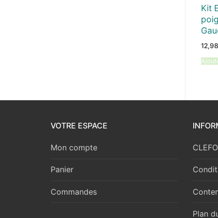
Kit 
poi
Gau
12,9
Ajout
VOTRE ESPACE
INFOR
Mon compte
CLEFOR
Panier
Condit
Commandes
Conten
Plan du