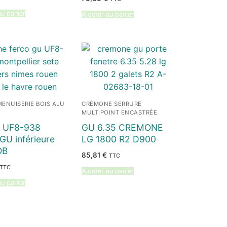
5.00
sur 5
au panier
Ajouter au panier
ENUISERIE BOIS ALU
CRÉMONE SERRURE
MULTIPOINT ENCASTRÉE
 UF8-938
GU 6.35 CREMONE
GU inférieure
LG 1800 R2 D900
OB
85,81
€
TTC
TTC
Ajouter au panier
au panier