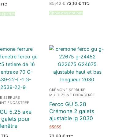
Le
Le
85,42
€
73,16
€
TTC
TTC
prix
prix
initial
actuel
Choix des options
au panier
était :
est :
85,42 €.
73,16 €.
CRÉMONE SERRURE
MULTIPOINT ENCASTRÉE
E SERRURE
INT ENCASTRÉE
Ferco GU 5.28
Crémone 2 galets
 GU 5.25 axe
ajustable lg 2030
 galets pour
fenêtre
Note
TTC
73,68
€
TTC