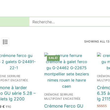
Rechercher
:
SHOWING ALL 13
SALE!
ONE SERRURE
CRÉMON
IPOINT ENCASTRÉE
MULTIPO
mone à larder
Crémo
o GU série 5.28 –
6.35 à
CRÉMONE SERRURE
lets lg 2200
lg 21
MULTIPOINT ENCASTRÉE
Crémone Ferco GU
29
€
TTC