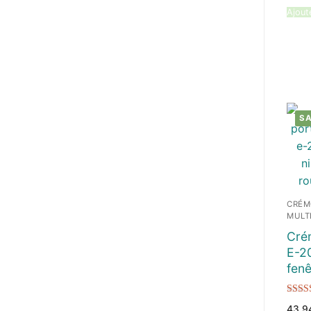
Ajout
SA
CRÉM
MULT
Cré
E-2
fenê
Note
43,