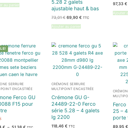
5.28 2 galets
Note
97,33
€
5.00
er au panier
ajustable haut & bas
sur 5
Ajouter 
Le
Le
73,01
€
69,90
€
TTC
prix
prix
initial
actuel
Ajouter au panier
était :
est :
73,01 €.
69,90 €.
LE!
ONE SERRURE
CRÉMONE SERRURE
IPOINT ENCASTRÉE
MULTIPOINT ENCASTRÉE
CRÉMON
MULTIPO
mone Ferco GU
Crémone GU G-
0088 F15 pour
24489-22-0 Ferco
Ferco
tre
série 5.28 – 4 galets
25 – 4
lg 2200
porte 
118,46
€
TTC
89,95
€
Plage
94
€
–
51,38
€
TTC