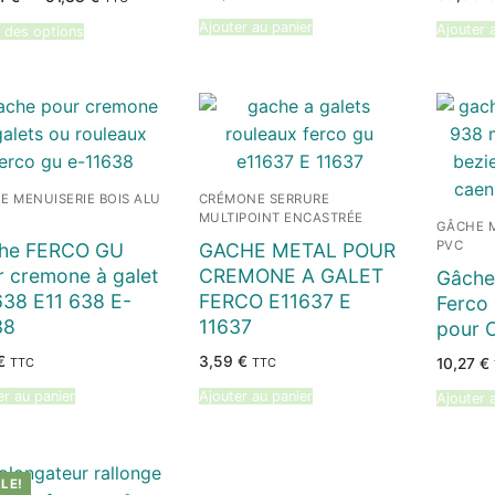
de
prix :
Ajouter au panier
Ajouter 
 des options
43,94 €
à
51,38 €
E MENUISERIE BOIS ALU
CRÉMONE SERRURE
MULTIPOINT ENCASTRÉE
GÂCHE M
PVC
he FERCO GU
GACHE METAL POUR
r cremone à galet
CREMONE A GALET
Gâche
638 E11 638 E-
FERCO E11637 E
Ferco 
38
11637
pour 
€
3,59
€
TTC
TTC
10,27
€
er au panier
Ajouter au panier
Ajouter 
LE!