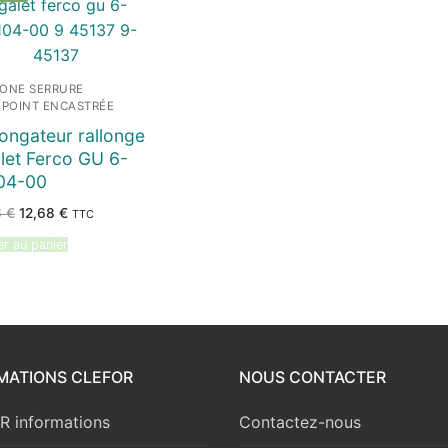
ONE SERRURE
IPOINT ENCASTRÉE
ongateur rallonge
let Ferco GU 6-
04-00
Le
Le
6
€
12,68
€
TTC
prix
prix
initial
actuel
er au panier
était :
est :
13,36 €.
12,68 €.
MATIONS CLEFOR
NOUS CONTACTER
 informations
Contactez-nous