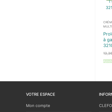
CRÉM
MULT
Prol
à ga
321
13,3
Ajout
VOTRE ESPACE
INFOR
Mon compte
CLEFOR