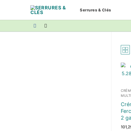
Aller
Serrures & Clés
au
contenu
CRÉM
MULT
Cré
Ferc
2 ga
101,