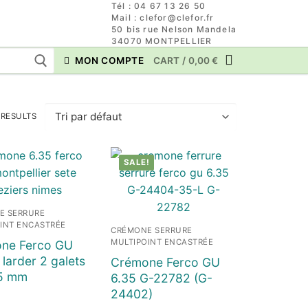
Tél : 04 67 13 26 50
Mail : clefor@clefor.fr
50 bis rue Nelson Mandela
34070 MONTPELLIER
MON COMPTE
CART
/
0,00
€
 RESULTS
SALE!
E SERRURE
INT ENCASTRÉE
CRÉMONE SERRURE
MULTIPOINT ENCASTRÉE
ne Ferco GU
 larder 2 galets
Crémone Ferco GU
15 mm
6.35 G-22782 (G-
24402)