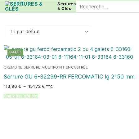
Aller
Rechercher
Serrures
& Clés
au
:
contenu
SALE!
CRÉMONE SERRURE MULTIPOINT ENCASTRÉE
Serrure GU 6-32299-RR FERCOMATIC lg 2150 mm
Plage
113,96
€
–
151,72
€
TTC
de
prix :
Choix des options
113,96 €
à
151,72 €