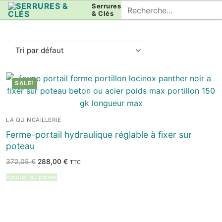
Aller
Rechercher
Serrures
& Clés
au
:
contenu
SALE!
LA QUINCAILLERIE
Ferme-portail hydraulique réglable à fixer sur
poteau
Le
Le
372,05
€
288,00
€
TTC
prix
prix
initial
actuel
Ajouter au panier
était :
est :
372,05 €.
288,00 €.