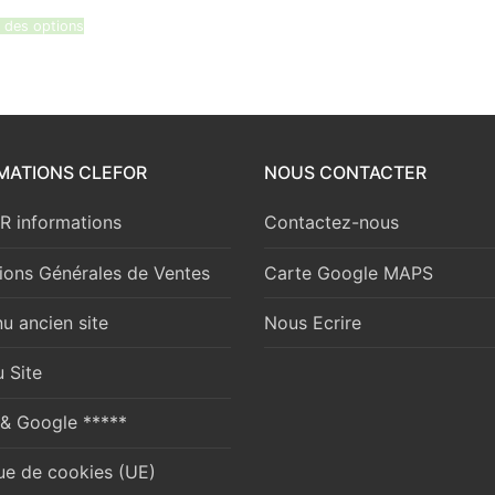
prix
prix
initial
actuel
 des options
était :
est :
131,21 €.
111,53 €.
MATIONS CLEFOR
NOUS CONTACTER
 informations
Contactez-nous
ions Générales de Ventes
Carte Google MAPS
u ancien site
Nous Ecrire
 Site
 & Google *****
que de cookies (UE)