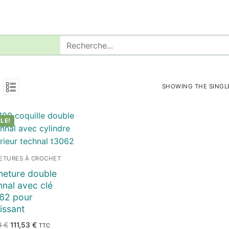
Rechercher
:
SHOWING THE SINGL
LE!
ETURES À CROCHET
meture double
nal avec clé
62 pour
issant
Le
Le
1
€
111,53
€
TTC