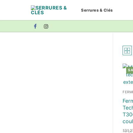
Aller
Serrures & Clés
au
contenu
SA
FERM
Fer
Tech
T30
coul
131,2