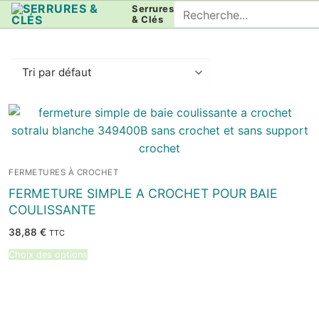
Aller
Rechercher
Serrures
& Clés
au
:
contenu
FERMETURES À CROCHET
FERMETURE SIMPLE A CROCHET POUR BAIE
COULISSANTE
38,88
€
TTC
Choix des options