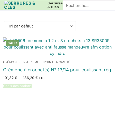
Aller
Rechercher
Serrures
& Clés
au
:
contenu
SALE!
CRÉMONE SERRURE MULTIPOINT ENCASTRÉE
Crémone à crochet(s) N° 13/14 pour coulissant rég
Plage
101,32
€
–
186,29
€
TTC
de
prix :
Choix des options
101,32 €
à
186,29 €