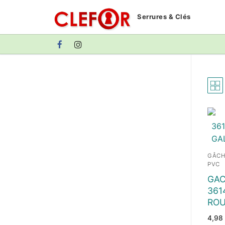
Aller
Serrures & Clés
au
contenu
GÂCH
PVC
GA
361
RO
4,98