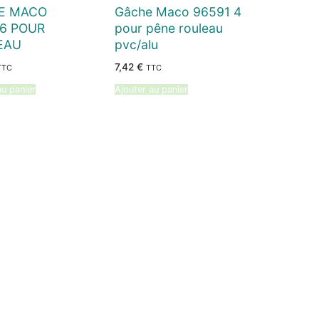
E MACO
Gâche Maco 96591 4
6 POUR
pour pêne rouleau
EAU
pvc/alu
7,42
€
TTC
TTC
au panier
Ajouter au panier