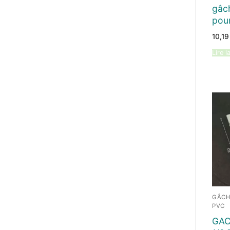
gâc
pour
10,1
Lire l
GÂCH
PVC
GAC