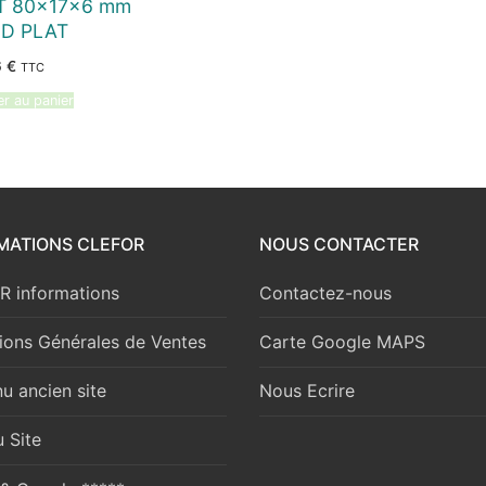
 T 80x17x6 mm
D PLAT
6
€
TTC
er au panier
MATIONS CLEFOR
NOUS CONTACTER
 informations
Contactez-nous
ions Générales de Ventes
Carte Google MAPS
u ancien site
Nous Ecrire
 Site