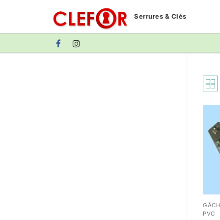
Aller
Serrures & Clés
au
contenu
GÂCH
PVC