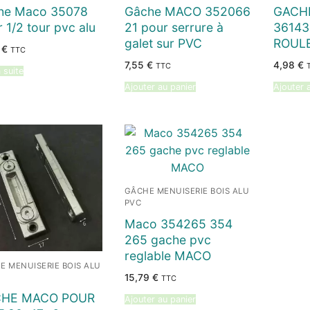
he Maco 35078
Gâche MACO 352066
GACH
 1/2 tour pvc alu
21 pour serrure à
36143
galet sur PVC
ROUL
9
€
TTC
7,55
€
4,98
€
TTC
a suite
Ajouter au panier
Ajouter 
GÂCHE MENUISERIE BOIS ALU
PVC
Maco 354265 354
265 gache pvc
reglable MACO
E MENUISERIE BOIS ALU
15,79
€
TTC
HE MACO POUR
Ajouter au panier