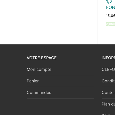
1/2
FON
15,0
Ajout
VOTRE ESPACE
INFOR
Mon compte
CLEFOR
Panier
Condit
Commandes
Conten
Plan du