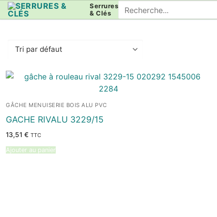
Aller
Rechercher
Serrures
& Clés
au
:
contenu
GÂCHE MENUISERIE BOIS ALU PVC
GACHE RIVALU 3229/15
13,51
€
TTC
Ajouter au panier