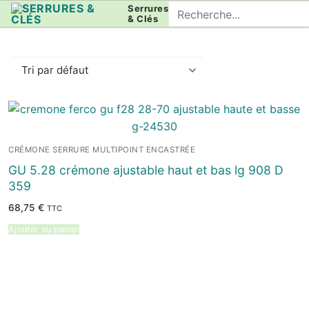
Aller
Rechercher
Serrures
& Clés
au
:
contenu
CRÉMONE SERRURE MULTIPOINT ENCASTRÉE
GU 5.28 crémone ajustable haut et bas lg 908 D
359
68,75
€
TTC
Ajouter au panier