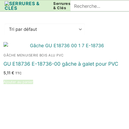
Aller
Rechercher
Serrures
& Clés
au
:
contenu
GÂCHE MENUISERIE BOIS ALU PVC
GU E18736 E-18736-00 gâche à galet pour PVC
5,11
€
TTC
Ajouter au panier