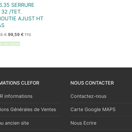
6.35 SERRURE
 32 /TET.
OUTIE AJUST HT
AS
Le
Le
25
€
99,59
€
TTC
prix
prix
initial
actuel
er au panier
était :
est :
108,25 €.
99,59 €.
MATIONS CLEFOR
NOUS CONTACTER
 informations
Contactez-nous
ions Générales de Ventes
Carte Google MAPS
u ancien site
Nous Ecrire