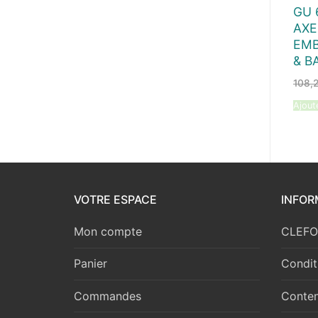
GU 
AXE
EMB
& B
108,
Ajout
VOTRE ESPACE
INFOR
Mon compte
CLEFOR
Panier
Condit
Commandes
Conten