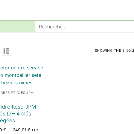
Rechercher
:
SHOWING THE SINGL
NDRES ET CLÉS JPM
indre Keso JPM
s Ω – 4 clés
tégées
Plage
50
€
–
249,91
€
TTC
de