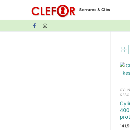
Aller
Serrures & Clés
au
contenu
CYLI
KESO
Cyl
4000
pro
141,