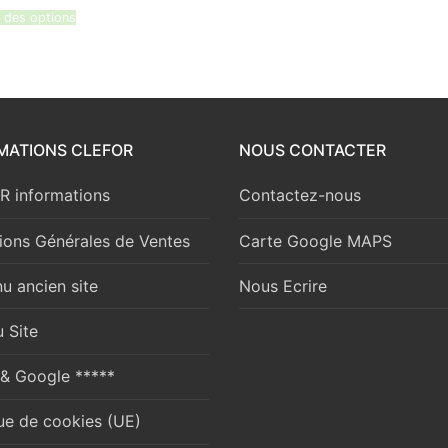
prix :
 des options
141,50 €
à
249,91 €
MATIONS CLEFOR
NOUS CONTACTER
 informations
Contactez-nous
ions Générales de Ventes
Carte Google MAPS
u ancien site
Nous Ecrire
 Site
 & Google *****
que de cookies (UE)