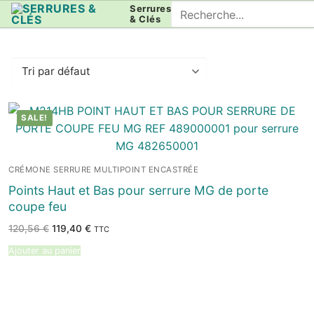
Aller
Rechercher
Serrures
& Clés
au
:
contenu
SALE!
CRÉMONE SERRURE MULTIPOINT ENCASTRÉE
Points Haut et Bas pour serrure MG de porte
coupe feu
Le
Le
120,56
€
119,40
€
TTC
prix
prix
initial
actuel
Ajouter au panier
était :
est :
120,56 €.
119,40 €.