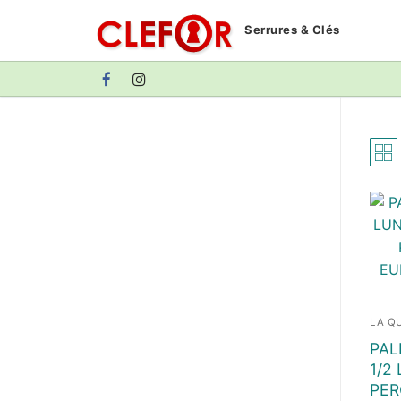
Aller
Serrures & Clés
au
contenu
LA QU
PAL
1/2
PER