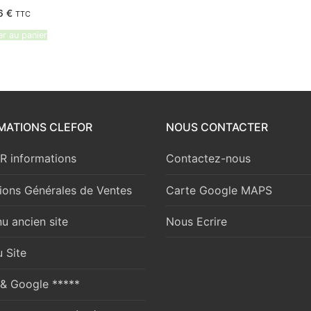
96
€
TTC
er au panier
MATIONS CLEFOR
NOUS CONTACTER
 informations
Contactez-nous
ions Générales de Ventes
Carte Google MAPS
u ancien site
Nous Ecrire
 Site
 & Google *****