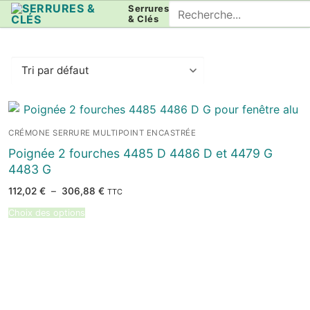
Aller
Rechercher
Serrures
& Clés
au
:
contenu
CRÉMONE SERRURE MULTIPOINT ENCASTRÉE
Poignée 2 fourches 4485 D 4486 D et 4479 G
4483 G
Plage
112,02
€
–
306,88
€
TTC
de
prix :
Choix des options
112,02 €
à
306,88 €