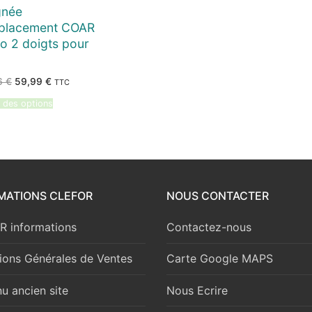
gnée
placement COAR
o 2 doigts pour
Le
Le
6
€
59,99
€
TTC
prix
prix
initial
actuel
 des options
était :
est :
62,96 €.
59,99 €.
MATIONS CLEFOR
NOUS CONTACTER
 informations
Contactez-nous
ions Générales de Ventes
Carte Google MAPS
u ancien site
Nous Ecrire