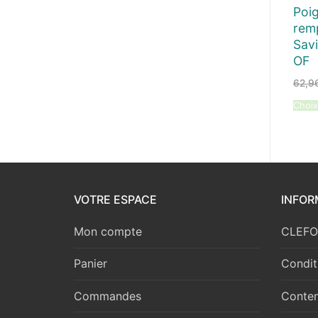
Poi
rem
Savi
OF
62,9
Choix
VOTRE ESPACE
INFOR
Mon compte
CLEFOR
Panier
Condit
Commandes
Conten