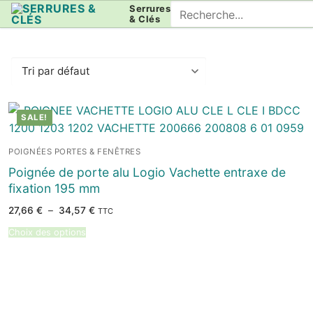
Aller
Rechercher
Serrures
& Clés
au
:
contenu
SALE!
POIGNÉES PORTES & FENÊTRES
Poignée de porte alu Logio Vachette entraxe de
fixation 195 mm
Plage
27,66
€
–
34,57
€
TTC
de
prix :
Choix des options
27,66 €
à
34,57 €