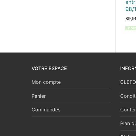
entr
98/
89,
Choix
VOTRE ESPACE
INFOR
Mon compte
CLEFOR
Panier
Condit
Commandes
Conten
Plan du