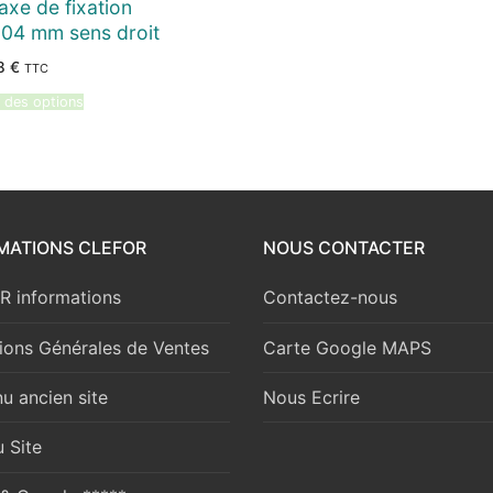
axe de fixation
104 mm sens droit
98
€
TTC
 des options
MATIONS CLEFOR
NOUS CONTACTER
 informations
Contactez-nous
ions Générales de Ventes
Carte Google MAPS
u ancien site
Nous Ecrire
 Site