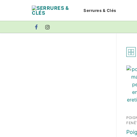
Aller
Serrures & Clés
au
contenu
POIG
FENÊ
Poig