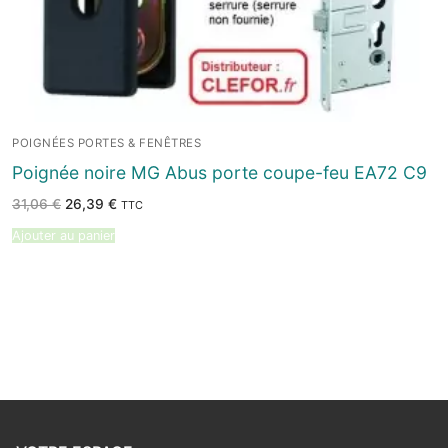
POIGNÉES PORTES & FENÊTRES
Poignée noire MG Abus porte coupe-feu EA72 C9
Le
Le
31,06
€
26,39
€
TTC
prix
prix
initial
actuel
Ajouter au panier
était :
est :
31,06 €.
26,39 €.